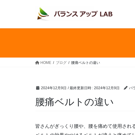
コ
ナ
ン
ビ
テ
ゲ
ン
ー
ツ
シ
へ
ョ
ス
ン
キ
に
ッ
移
HOME
ブログ
腰痛ベルトの違い
プ
動
2024年12月9日
/ 最終更新日時 :
2024年12月9日
バ
腰痛ベルトの違い
皆さんがぎっくり腰や、腰を痛めて使用され