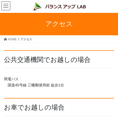
コ
ナ
ン
ビ
テ
ゲ
ン
ー
アクセス
ツ
シ
へ
ョ
ス
ン
HOME
アクセス
キ
に
ッ
移
プ
動
公共交通機関でお越しの場合
岡電バス
国道45号線 三蟠郵便局前 徒歩1分
お車でお越しの場合