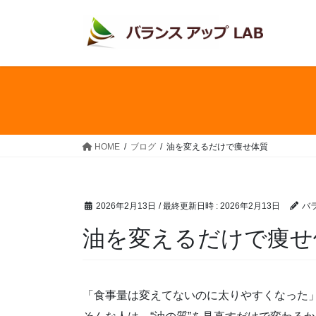
コ
ナ
ン
ビ
テ
ゲ
ン
ー
ツ
シ
へ
ョ
ス
ン
キ
に
ッ
移
HOME
ブログ
油を変えるだけで痩せ体質
プ
動
2026年2月13日
/ 最終更新日時 :
2026年2月13日
バ
油を変えるだけで痩せ
「食事量は変えてないのに太りやすくなった