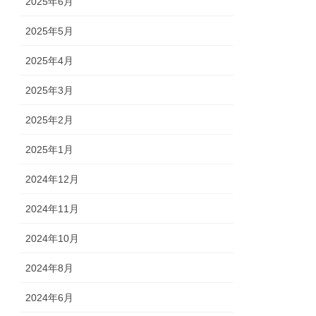
2025年6月
2025年5月
2025年4月
2025年3月
2025年2月
2025年1月
2024年12月
2024年11月
2024年10月
2024年8月
2024年6月