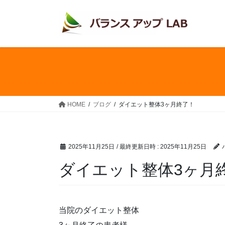
コ
ナ
ン
ビ
テ
ゲ
ン
ー
ツ
シ
へ
ョ
ス
ン
キ
に
ッ
移
HOME
ブログ
ダイエット整体3ヶ月終了！
プ
動
2025年11月25日
/ 最終更新日時 :
2025年11月25日
ダイエット整体3ヶ月
当院のダイエット整体