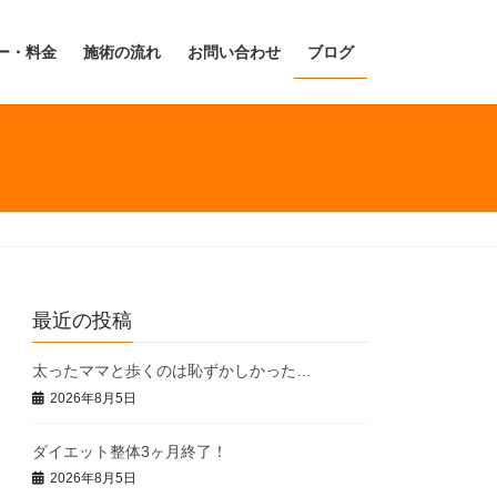
ー・料金
施術の流れ
お問い合わせ
ブログ
最近の投稿
太ったママと歩くのは恥ずかしかった…
2026年8月5日
ダイエット整体3ヶ月終了！
2026年8月5日