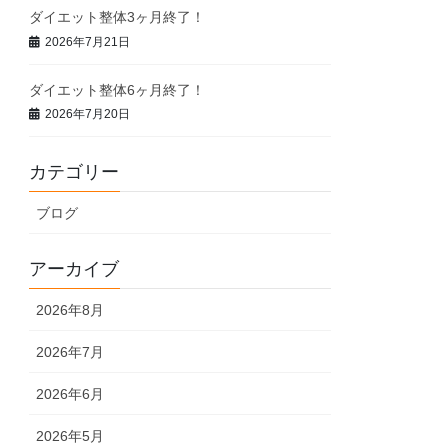
ダイエット整体3ヶ月終了！
2026年7月21日
ダイエット整体6ヶ月終了！
2026年7月20日
カテゴリー
ブログ
アーカイブ
2026年8月
2026年7月
2026年6月
2026年5月