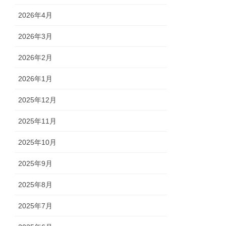
2026年4月
2026年3月
2026年2月
2026年1月
2025年12月
2025年11月
2025年10月
2025年9月
2025年8月
2025年7月