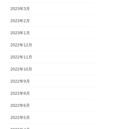
2023年3月
2023年2月
2023年1月
2022年12月
2022年11月
2022年10月
2022年9月
2022年8月
2022年6月
2022年5月