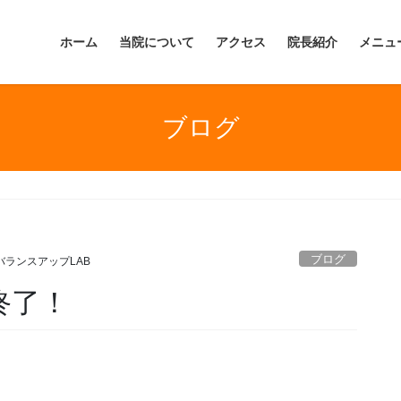
ホーム
当院について
アクセス
院長紹介
メニュ
ブログ
ブログ
バランスアップLAB
終了！