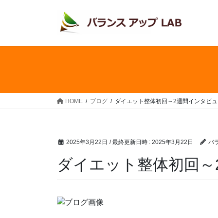
コ
ナ
ン
ビ
テ
ゲ
ン
ー
ツ
シ
へ
ョ
ス
ン
キ
に
ッ
移
HOME
ブログ
ダイエット整体初回～2週間インタビュ
プ
動
2025年3月22日
/ 最終更新日時 :
2025年3月22日
バ
ダイエット整体初回～