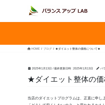
コ
ナ
ン
ビ
テ
ゲ
ン
ー
ツ
シ
へ
ョ
ス
ン
キ
に
ッ
移
HOME
ブログ
★ダイエット整体の価格について★
プ
動
2025年1月13日
/ 最終更新日時 :
2025年1月13日
バ
★ダイエット整体の価
当店のダイエットプログラムは、正直に申し